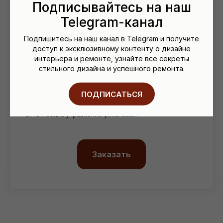
Подписывайтесь на наш
Telegram-канал
• Авторский контроль (надзор)
Подпишитесь на наш канал в Telegram и получите
доступ к эксклюзивному контенту о дизайне
• Организация ремонтных работ
интерьера и ремонте, узнайте все секреты
• Координация участников
стильного дизайна и успешного ремонта.
• Контроль графика и хода работ
• Приём и проверка поставок
ПОДПИСАТЬСЯ
• Работа с УК и технадзором
• Отчётность и управление финансами
Заказать