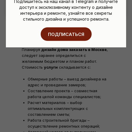
Подпишитесь на наш канал в Telegram и получите
доступ к эксклюзивному контенту о дизайне
интерьера и ремонте, узнайте все секреты
стильного дизайна и успешного ремонта.
ПОДПИСАТЬСЯ
Планируя
дизайн дома заказать в Москве
,
следует заранее определиться с
желаемым бюджетом и планом работ.
Стоимость
услуги
складывается с:
Обмерные работы – выезд дизайнера на
адрес и проведение замеров;
Составление проекта – совместная
работа целой команды специалистов;
Расчет материалов – выбор
оптимальных комплектующих с
составлением сметы;
Работа строительной бригады –
осуществление ремонтных операций;
Авторский надзор за выполнением