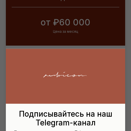
от ₽60 000
Цена за месяц
• Авторский контроль (надзор)
• Организация ремонтных работ
• Координация участников
• Контроль графика и хода работ
• Приём и проверка поставок
• Работа с УК и технадзором
• Отчётность и управление финансами
Подписывайтесь на наш
Telegram-канал
Заказать